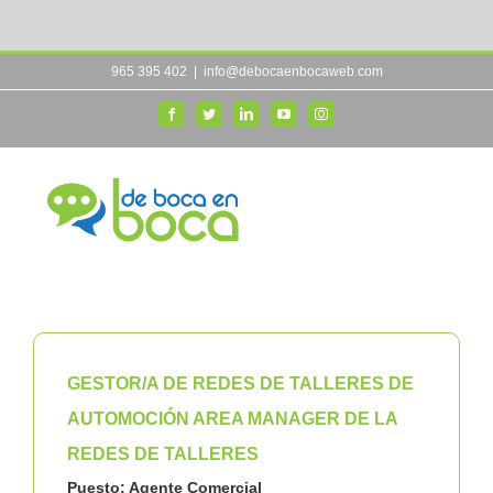
Skip
965 395 402
|
info@debocaenbocaweb.com
to
content
Facebook
Twitter
LinkedIn
YouTube
Instagram
GESTOR/A DE REDES DE TALLERES DE
AUTOMOCIÓN AREA MANAGER DE LA
REDES DE TALLERES
Puesto: Agente Comercial