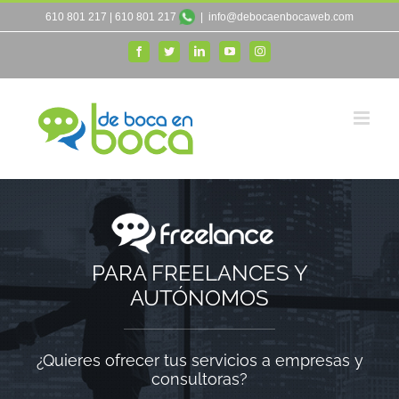
Saltar
610 801 217
|
610 801 217
|
info@debocaenbocaweb.com
al
Facebook
Twitter
LinkedIn
YouTube
Instagram
contenido
PARA FREELANCES Y
AUTÓNOMOS
¿Quieres ofrecer tus servicios a empresas y
consultoras?