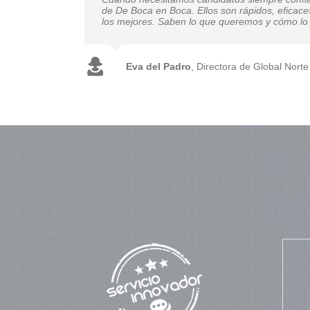
empleo De Boca en Boca por su colaboración c
de De Boca en Boca. Ellos son rápidos, eficace
Gracias por todo y por el éxito cosechado.
los mejores. Saben lo que queremos y cómo l
Jorge Rosique Pardo
Eva del Padro
,
Directora de Global Nort
Desarrollo de Per