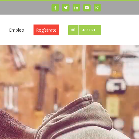
Facebook
Twitter
LinkedIn
YouTube
Instagram
Empleo
Regístrate
ACCESO