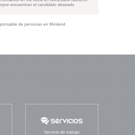
scamos candidatos contamos con ellos. Nunca
empre encuentran el candidato deseado.
ponsable de personas en Miniland
ía
Responsable en Delfín Grupo
Servicio de trabajo