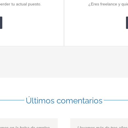
erder tu actual puesto.
¿Eres freelance y qui
Últimos comentarios
lataforma de búsqueda de
amos en la bolsa de empleo
Gran trabajo, gran proyect
Llevamos más de tres años