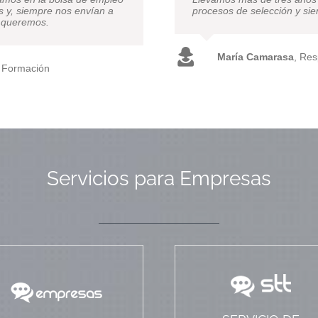
on la empresa Vialco.
s y, siempre nos envían a
de empleo. Siempre que bu
procesos de selección y si
o queremos.
defraudan.
María Camarasa
,
Res
e Formación
sonas en Vialco
Jesús Martínez Garc
Servicios para Empresas