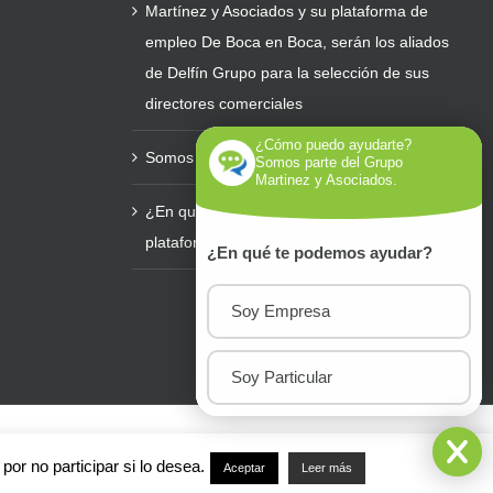
Martínez y Asociados y su plataforma de
empleo De Boca en Boca, serán los aliados
de Delfín Grupo para la selección de sus
directores comerciales
¿Cómo puedo ayudarte?
Somos el Amazon del reclutamiento
Somos parte del Grupo
Martinez y Asociados.
¿En que nos diferenciamos de otras
plataformas?
¿En qué te podemos ayudar?
Soy Empresa
Soy Particular
Facebook
Twitter
LinkedIn
YouTube
Instag
or no participar si lo desea.
Aceptar
Leer más