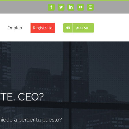
Facebook
Twitter
LinkedIn
YouTube
Instagram
Empleo
Regístrate
ACCESO
TE, CEO?
miedo a perder tu puesto?