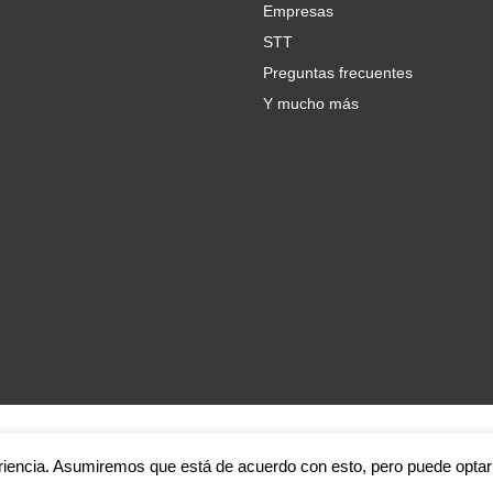
Empresas
STT
Preguntas frecuentes
5
Y mucho más
vados | Powered by
Davanter.es
|
Política de Privacidad
eriencia. Asumiremos que está de acuerdo con esto, pero puede optar p