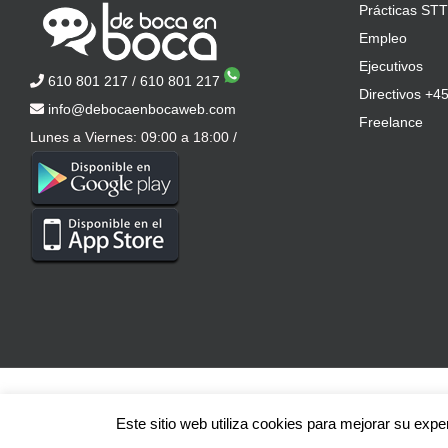
Prácticas STT
Empleo
Ejecutivos
610 801 217
/
610 801 217
Directivos +4
info@debocaenbocaweb.com
Freelance
Lunes a Viernes: 09:00 a 18:00 /
© Copyright
2026 | DeBocaEnBocaWeb.com | Todos los derechos reser
Este sitio web utiliza cookies para mejorar su exp