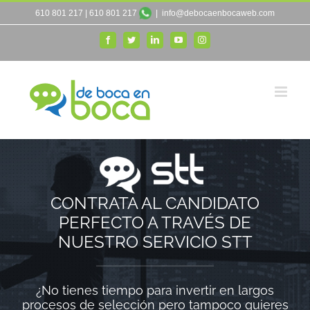
Saltar
610 801 217
|
610 801 217
|
info@debocaenbocaweb.com
al
Facebook
Twitter
LinkedIn
YouTube
Instagram
contenido
CONTRATA AL CANDIDATO
PERFECTO A TRAVÉS DE
NUESTRO SERVICIO STT
¿No tienes tiempo para invertir en largos
procesos de selección pero tampoco quieres