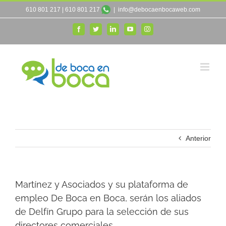
Saltar
610 801 217
|
610 801 217
|
info@debocaenbocaweb.com
al
Facebook
Twitter
LinkedIn
YouTube
Instagram
contenido
Anterior
Martínez y Asociados y su plataforma de
empleo De Boca en Boca, serán los aliados
de Delfín Grupo para la selección de sus
directores comerciales