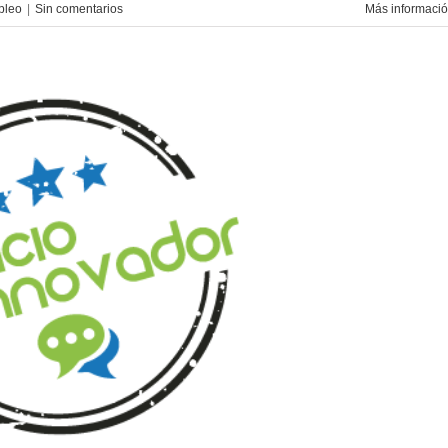
pleo
|
Sin comentarios
Más informaci