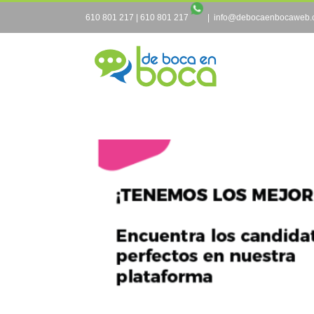
Saltar
610 801 217
|
610 801 217
|
info@debocaenbocaweb.
al
contenido