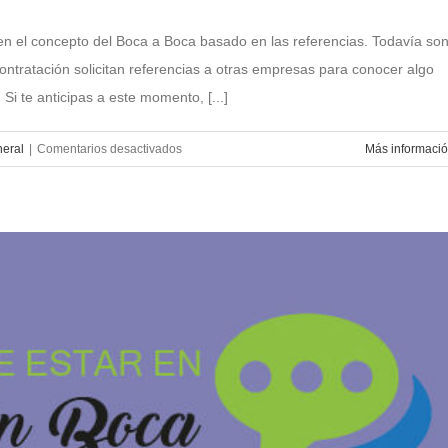
 el concepto del Boca a Boca basado en las referencias. Todavía so
ontratación solicitan referencias a otras empresas para conocer algo
 Si te anticipas a este momento, [...]
en
eral
|
Comentarios desactivados
Más informaci
¿Porque
es
importante
pedir
referencias?