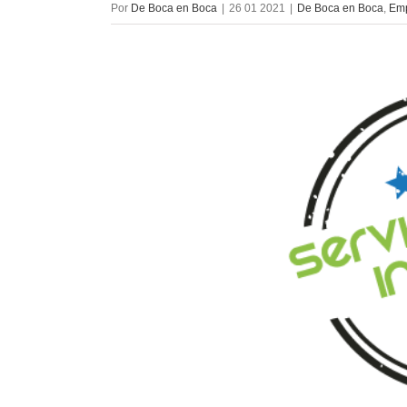
Por
De Boca en Boca
|
26 01 2021
|
De Boca en Boca
,
Em