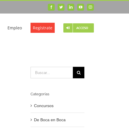
Facebook
Twitter
LinkedIn
YouTube
Instagram
Empleo
Regístrate
ACCESO
Buscar:
Categorías
Concursos
De Boca en Boca