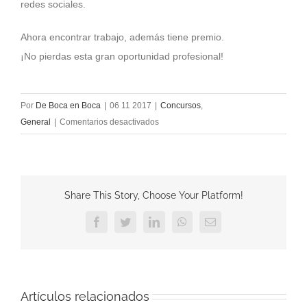
redes sociales.
Ahora encontrar trabajo, además tiene premio.
¡No pierdas esta gran oportunidad profesional!
Por
De Boca en Boca
|
06 11 2017
|
Concursos
,
en
General
|
Comentarios desactivados
Gana
un
Curso
de
Share This Story, Choose Your Platform!
Coaching
con
Facebook
Twitter
LinkedIn
WhatsApp
Correo
electrónico
De
Boca
en
Boca
Artículos relacionados